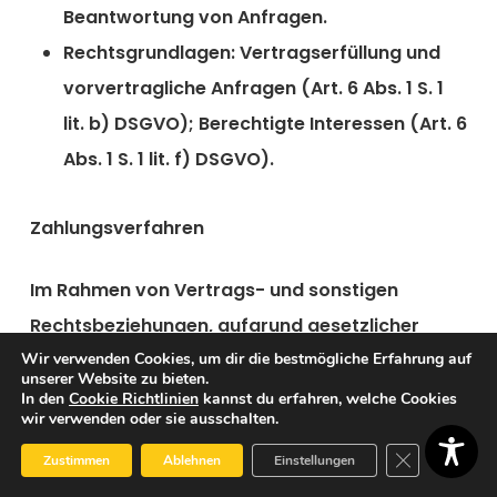
Beantwortung von Anfragen.
Rechtsgrundlagen:
Vertragserfüllung und
vorvertragliche Anfragen (Art. 6 Abs. 1 S. 1
lit. b) DSGVO); Berechtigte Interessen (Art. 6
Abs. 1 S. 1 lit. f) DSGVO).
Zahlungsverfahren
Im Rahmen von Vertrags- und sonstigen
Rechtsbeziehungen, aufgrund gesetzlicher
Wir verwenden Cookies, um dir die bestmögliche Erfahrung auf
Pflichten oder sonst auf Grundlage unserer
unserer Website zu bieten.
berechtigten Interessen bieten wir den
In den
Cookie Richtlinien
kannst du erfahren, welche Cookies
wir verwenden oder sie ausschalten.
betroffenen Personen effiziente und sichere
GDPR Cookie-
Zustimmen
Ablehnen
Einstellungen
Zahlungsmöglichkeiten an und setzen hierzu